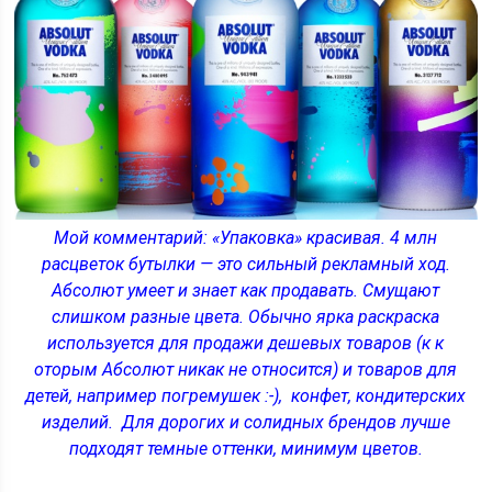
Мой комментарий: «Упаковка» красивая. 4 млн
расцветок бутылки — это сильный рекламный ход.
Абсолют умеет и знает как продавать. Смущают
слишком разные цвета. Обычно ярка раскраска
используется для продажи дешевых товаров (к к
оторым Абсолют никак не относится) и товаров для
детей, например погремушек :-), конфет, кондитерских
изделий. Для дорогих и солидных брендов лучше
подходят темные оттенки, минимум цветов.