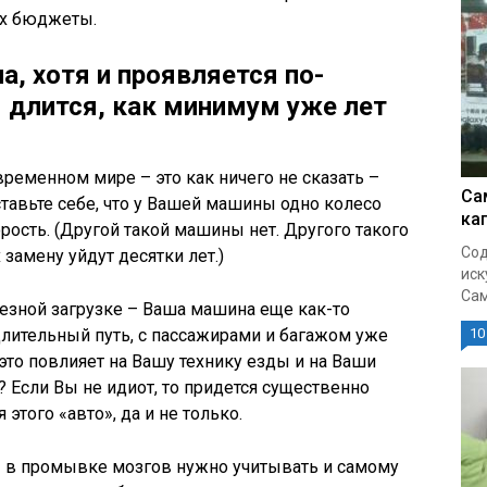
их бюджеты.
а, хотя и проявляется по-
я длится, как минимум уже лет
овременном мире – это как ничего не сказать –
Са
авьте себе, что у Вашей машины одно колесо
ка
рость. (Другой такой машины нет. Другого такого
Сод
 замену уйдут десятки лет.)
иск
Сам
ьезной загрузке – Ваша машина еще как-то
длительный путь, с пассажирами и багажом уже
10
 это повлияет на Вашу технику езды и на Ваши
 Если Вы не идиот, то придется существенно
этого «авто», да и не только.
 в промывке мозгов нужно учитывать и самому