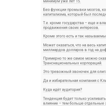
минимум уже лет 15.
Без функции промывки мозгов, ко
капитализма, который был последн
Т.е. кроме государства – еще и 
продвижения своих интересов.
Кроме этого есть и так называе
Может оказаться, что на весь капи
миллиардов долларов в год на до
Примерно то же самое можно сказ
Транснациональных корпораций.
Это тревожный звоночек для олигар
Да и избирательная компания с Кл
Куда идёт аудитория?
Тенденция будет только усиливать
влияние – тем больше отдельные э