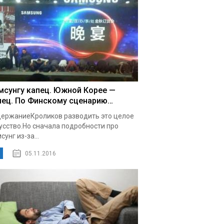
мсунгу капец. Южной Корее —
пец. По Финскому сценарию…
ержаниеКроликов разводить это целое
усство.Но сначала подробности про
сунг из-за...
05.11.2016