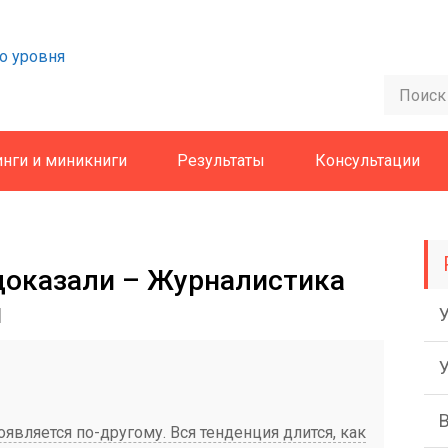
о уровня
инги и миникниги
Результаты
Консультации
доказали – Журналистика
я
роявляется по-другому. Вся тенденция длится, как