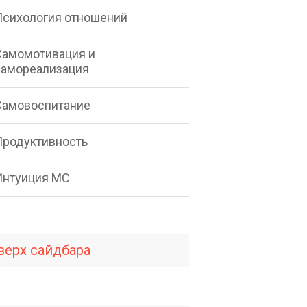
Психология отношений
Самомотивация и
самореализация
Самовоспитание
Продуктивность
Интуиция МС
верх сайдбара