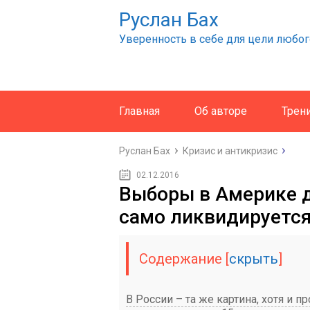
Руслан Бах
Уверенность в себе для цели любог
Главная
Об авторе
Трен
Руслан Бах
Кризис и антикризис
02.12.2016
Выборы в Америке 
само ликвидируетс
Содержание
[
скрыть
]
В России – та же картина, хотя и п