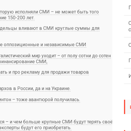
торую исполняли СМИ – не может быть того
ие 150-200 лет.
владельцы вливают в СМИ круглые суммы для
мые оппозиционные и независимые СМИ
талистический мир уходит – от полу сотни до сотен
финансирование СМИ,
ать и про рекламу для продажи товаров
хов в России, да и на Украине.
интон – тоже авантюрой получилась.
ся – и чем больше крупные СМИ будут терять своё
ксперты будут его приобретать.