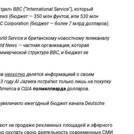
л» BBC (“International Service”), который
ews (бюджет — 350 млн фунтов, или 530 млн
C Corporation (бюджет — более 7 млрд долларов).
rld Service и британскому новостному телеканалу
d News — частная организация, которая
оммерческой структуре BBC, и бюджет ее
ов
неохотно
делятся информацией о своем
3 году Al Jazeera потратил только лишь на покупку
a America в США
полмиллиарда
долларов.
 увеличило ежегодный бюджет канала Deutsche
вают на продаже рекламных площадей и эфирного
 но окупать свою деятельность современные СМИ