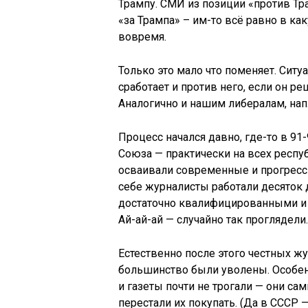
Трампу. СМИ из позиции «против Тр
«за Трампа» – им-то всё равно в ка
вовремя.
Только это мало что поменяет. Ситу
сработает и против него, если он р
Аналогично и нашим либералам, на
Процесс начался давно, где-то в 91
Союза — практически на всех респ
осваивали современные и прогресси
себе журналисты работали десяток д
достаточно квалифицированными и
Ай-ай-ай — случайно так проглядели.
Естественно после этого честных ж
большинство были уволены. Особен
и газеты почти не трогали — они с
перестали их покупать. (Да в СССР 