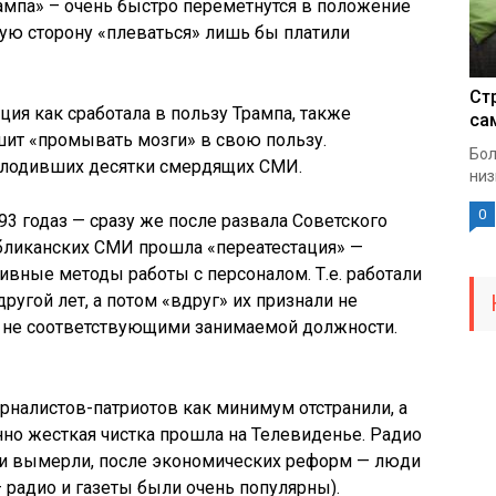
ампа» – очень быстро переметнутся в положение
кую сторону «плеваться» лишь бы платили
Ст
ация как сработала в пользу Трампа, также
са
ешит «промывать мозги» в свою пользу.
Бол
плодивших десятки смердящих СМИ.
низ
0
-93 годаз — сразу же после развала Советского
убликанских СМИ прошла «переатестация» —
вные методы работы с персоналом. Т.е. работали
ругой лет, а потом «вдруг» их признали не
 не соответствующими занимаемой должности.
урналистов-патриотов как минимум отстранили, а
но жесткая чистка прошла на Телевиденье. Радио
ами вымерли, после экономических реформ — люди
— радио и газеты были очень популярны).