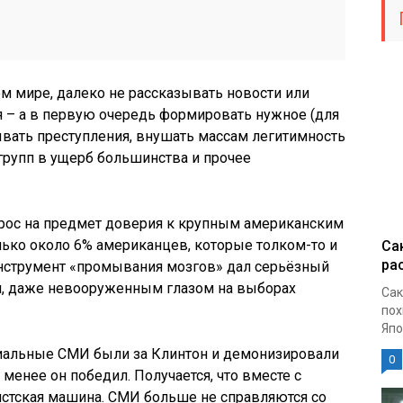
м мире, далеко не рассказывать новости или
я – а в первую очередь формировать нужное (для
вать преступления, внушать массам легитимность
 групп в ущерб большинства и прочее
рос на предмет доверия к крупным американским
лько около 6% американцев, которые толком-то и
Са
ра
 инструмент «промывания мозгов» дал серьёзный
ым, даже невооруженным глазом на выборах
Сак
пох
Япо
циальные СМИ были за Клинтон и демонизировали
0
менее он победил. Получается, что вместе с
истская машина. СМИ больше не справляются со