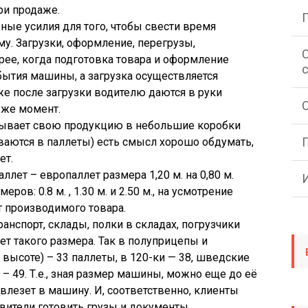
ри продаже.
ые усилия для того, чтобы свести время
у. Загрузки, оформление, перегрузы,
рее, когда подготовка товара и оформление
ытия машины, а загрузка осуществляется
 же после загрузки водителю даются в руки
 же момент.
овывает свою продукцию в небольшие коробки
ваются в паллеты) есть смысл хорошо обдумать,
ет.
лет – европаллет размера 1,20 м. на 0,80 м.
ов: 0.8 м. , 1.30 м. и 2.50 м., на усмотрение
т производимого товара.
анспорт, склады, полки в складах, погрузчики
ет такого размера. Так в полуприцепы и
высоте) – 33 паллеты, в 120-ки — 38, шведские
 – 49. Т.е., зная размер машины, можно еще до её
влезет в машину. И, соответственно, клиенты
авители готовить грузы и документы.