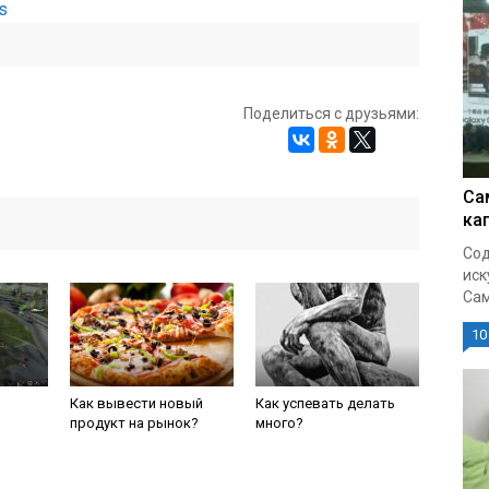
s
Поделиться с друзьями:
Са
ка
Сод
иск
Сам
10
Как вывести новый
Как успевать делать
продукт на рынок?
много?