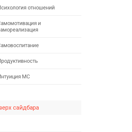
Психология отношений
Самомотивация и
самореализация
Самовоспитание
Продуктивность
Интуиция МС
верх сайдбара