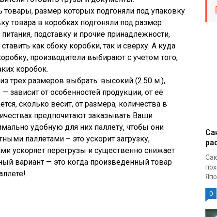
ь товары, размер которых подгоняли под упаковку
вку товара в коробках подгоняли под размер
 питания, подставку и прочие принадлежности,
тавить как сбоку коробки, так и сверху. А куда
коробку, производители выбирают с учетом того,
аких коробок.
из трех размеров выбрать: высокий (2.50 м.),
.) — зависит от особенностей продукции, от её
ется, сколько весит, от размера, количества в
количествах предпочитают заказывать Ваши
мально удобную для них паллету, чтобы они
Са
ными паллетами – это ускорит загрузку,
ра
тами ускоряет перегрузы и существенно снижает
Сак
ый вариант — это когда произведенный товар
пох
аллете!
Япо
0