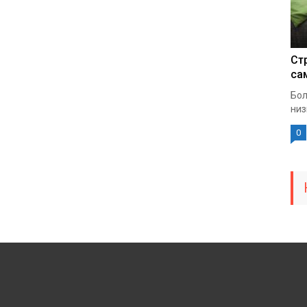
Ст
са
Бол
низ
0