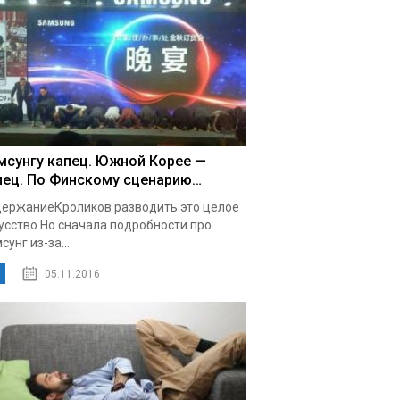
мсунгу капец. Южной Корее —
пец. По Финскому сценарию…
ержаниеКроликов разводить это целое
усство.Но сначала подробности про
сунг из-за...
05.11.2016